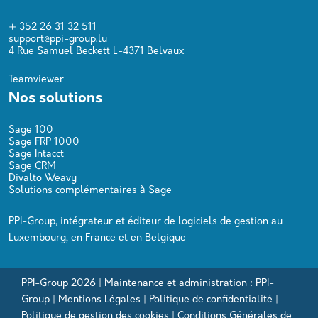
+ 352 26 31 32 511
support@ppi-group.lu
4 Rue Samuel Beckett L-4371 Belvaux
Teamviewer
Nos solutions
Sage 100
Sage FRP 1000
Sage Intacct
Sage CRM
Divalto Weavy
Solutions complémentaires à Sage
PPI-Group, intégrateur et éditeur de logiciels de gestion au
Luxembourg, en France et en Belgique
PPI-Group 2026 | Maintenance et administration : PPI-
Group |
Mentions Légales
|
Politique de confidentialité
|
Politique de gestion des cookies
|
Conditions Générales de