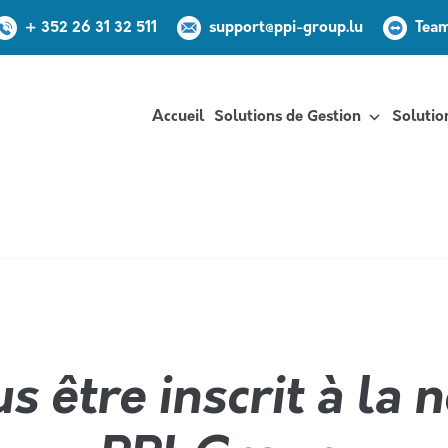
+ 352 26 31 32 511
support@ppi-group.lu
Tea
Accueil
Solutions de Gestion
Solutio
mulaire de contact envo
s être inscrit à la 