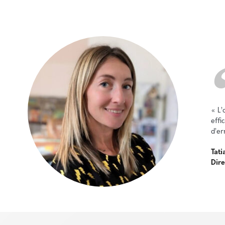
« L’
effi
d’er
Tati
Dir