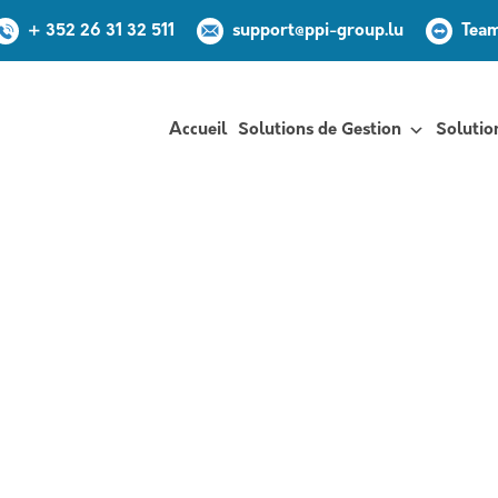
+ 352 26 31 32 511
support@ppi-group.lu
Tea
Accueil
Solutions de Gestion
Solutio
 partage son