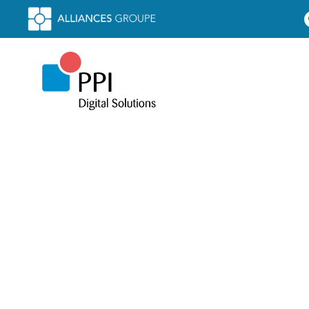
Stëmm vun der Strooss
expérience Lucca
- Témoignage Client