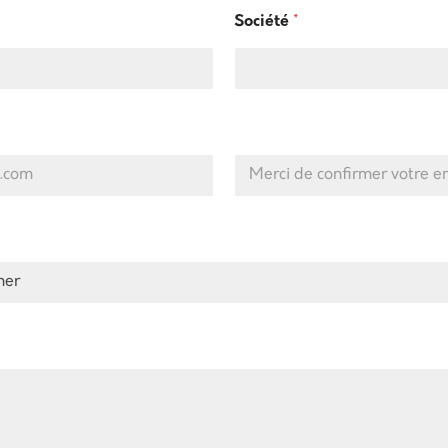
Société
*
Confirmez
l’e-mail