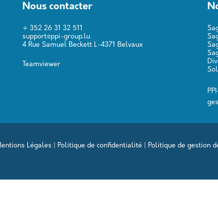
Nous contacter
No
+ 352 26 31 32 511
Sa
support@ppi-group.lu
Sa
4 Rue Samuel Beckett L-4371 Belvaux
Sag
Sa
Di
Teamviewer
Sol
PPI
ges
entions Légales
|
Politique de confidentialité
|
Politique de gestion d