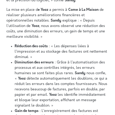
et la précision du logiciel, » confie
Sandy
.
La mise en place d
e Yooz
a permis à
Come à La Maison
de
réaliser plusieurs améliorations financières et
opérationnelles notables.
Sandy
explique : « Depuis
l’utilisation de
Yooz
, nous avons observé une réduction des
coûts, une diminution des erreurs, un gain de temps et une
meilleure visibilité. »
Réduction des coûts
: « Les dépenses liées à
l’impression et au stockage des factures ont nettement
diminué. »
Diminution des erreurs
: Grâce à l’automatisation des
processus et aux contrôles intégrés, les erreurs
humaines se sont faites plus rares.
Sandy
nous confie,
«
Yooz
détecte automatiquement les doublons, ce qui a
réduit les erreurs dans les comptes fournisseurs. Nous
recevons beaucoup de factures, parfois en double, par
papier et par email.
Yooz
les identifie immédiatement
et bloque leur exportation, affichant un message
signalant le doublon. »
Gain de temps
: L’enregistrement des factures est