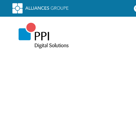
[WEBINARE] 📢 Yooz : 
processus comptables 