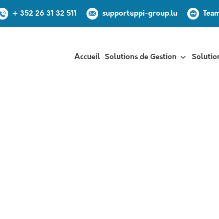
+ 352 26 31 32 511
support@ppi-group.lu
Tea
Accueil
Solutions de Gestion
Solutio
Automatisez vos
de A à Z