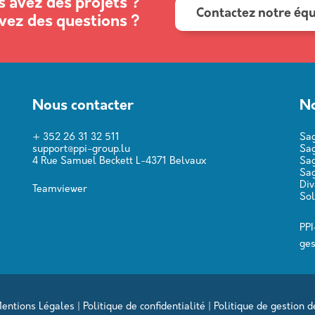
 avez des projets ?
Contactez notre éq
vez des questions ?
Nous contacter
No
+ 352 26 31 32 511
Sa
support@ppi-group.lu
Sa
4 Rue Samuel Beckett L-4371 Belvaux
Sag
Sa
Di
Teamviewer
Sol
PPI
ges
entions Légales
|
Politique de confidentialité
|
Politique de gestion d